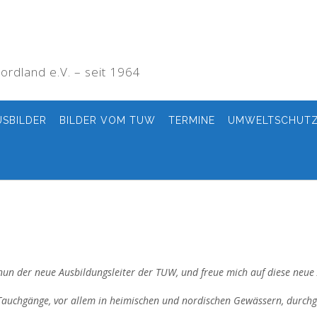
rdland e.V. – seit 1964
USBILDER
BILDER VOM TUW
TERMINE
UMWELTSCHUT
 nun der neue Ausbildungsleiter der TUW, und freue mich auf diese neue
 Tauchgänge, vor allem in heimischen und nordischen Gewässern, durchg