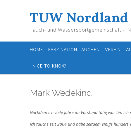
Skip
to
TUW Nordland
content
Tauch- und Wassersportgemeinschaft – No
HOME
FASZINATION TAUCHEN
VEREIN
A
NICE TO KNOW
Mark Wedekind
Nachdem ich viele Jahre im Vorstand tätig war bin ich
Ich tauche seit 2004 und habe seitdem einige hundert