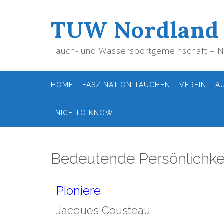
TUW Nordland
Tauch- und Wassersportgemeinschaft – No
HOME
FASZINATION TAUCHEN
VEREIN
A
NICE TO KNOW
Bedeutende Persönlichke
Pioniere
Jacques Cousteau