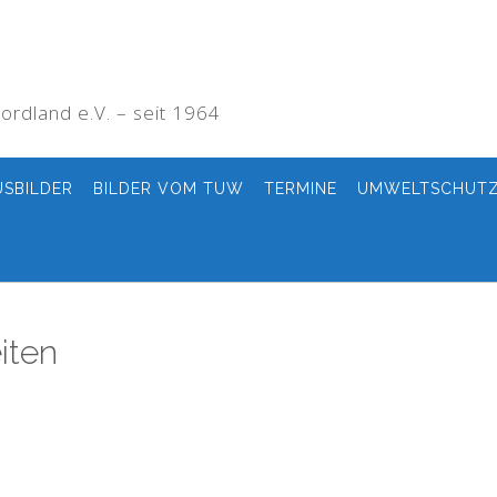
rdland e.V. – seit 1964
USBILDER
BILDER VOM TUW
TERMINE
UMWELTSCHUT
iten