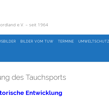
rdland e.V. – seit 1964
USBILDER
BILDER VOM TUW
TERMINE
UMWELTSCHUT
ung des Tauchsports
torische Entwicklung