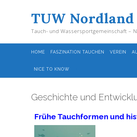
TUW Nordland
Tauch- und Wassersportgemeinschaft – No
HOME
FASZINATION TAUCHEN
VEREIN
A
NICE TO KNOW
Geschichte und Entwickl
Frühe Tauchformen und his