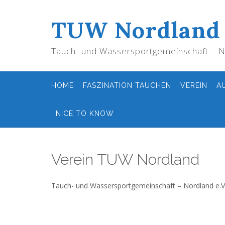
Skip
to
TUW Nordland
content
Tauch- und Wassersportgemeinschaft – No
HOME
FASZINATION TAUCHEN
VEREIN
A
NICE TO KNOW
Verein TUW Nordland
Tauch- und Wassersportgemeinschaft – Nordland e.V.