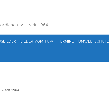
rdland e.V. – seit 1964
USBILDER
BILDER VOM TUW
TERMINE
UMWELTSCHUT
 – seit 1964