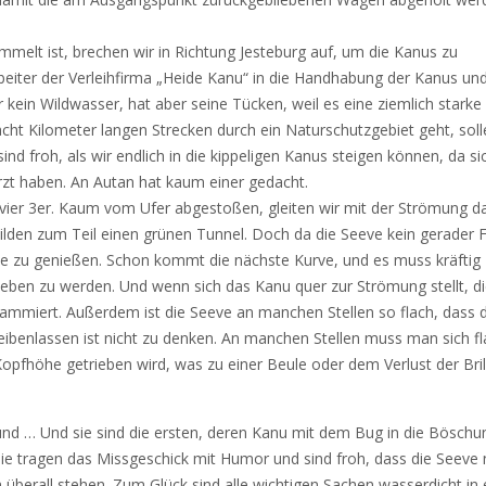
ammelt ist, brechen wir in Richtung Jesteburg auf, um die Kanus zu
iter der Verleihfirma „Heide Kanu“ in die Handhabung der Kanus und
 kein Wildwasser, hat aber seine Tücken, weil es eine ziemlich starke
cht Kilometer langen Strecken durch ein Naturschutzgebiet geht, soll
d froh, als wir endlich in die kippeligen Kanus steigen können, da si
rzt haben. An Autan hat kaum einer gedacht.
vier 3er. Kaum vom Ufer abgestoßen, gleiten wir mit der Strömung da
den zum Teil einen grünen Tunnel. Doch da die Seeve kein gerader F
mente zu genießen. Schon kommt die nächste Kurve, und es muss kräftig
ieben zu werden. Und wenn sich das Kanu quer zur Strömung stellt, d
rammiert. Außerdem ist die Seeve an manchen Stellen so flach, dass d
benlassen ist nicht zu denken. An manchen Stellen muss man sich fl
pfhöhe getrieben wird, was zu einer Beule oder dem Verlust der Bril
 und … Und sie sind die ersten, deren Kanu mit dem Bug in die Böschu
. Sie tragen das Missgeschick mit Humor und sind froh, dass die Seeve 
nn überall stehen. Zum Glück sind alle wichtigen Sachen wasserdicht in