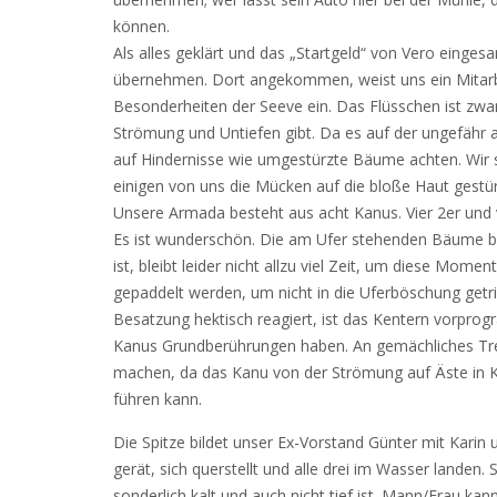
können.
Als alles geklärt und das „Startgeld“ von Vero einges
übernehmen. Dort angekommen, weist uns ein Mitarbe
Besonderheiten der Seeve ein. Das Flüsschen ist zwar
Strömung und Untiefen gibt. Da es auf der ungefähr a
auf Hindernisse wie umgestürzte Bäume achten. Wir sin
einigen von uns die Mücken auf die bloße Haut gestü
Unsere Armada besteht aus acht Kanus. Vier 2er und 
Es ist wunderschön. Die am Ufer stehenden Bäume bil
ist, bleibt leider nicht allzu viel Zeit, um diese Mo
gepaddelt werden, um nicht in die Uferböschung getr
Besatzung hektisch reagiert, ist das Kentern vorprog
Kanus Grundberührungen haben. An gemächliches Trei
machen, da das Kanu von der Strömung auf Äste in Ko
führen kann.
Die Spitze bildet unser Ex-Vorstand Günter mit Karin
gerät, sich querstellt und alle drei im Wasser landen
sonderlich kalt und auch nicht tief ist. Mann/Frau ka