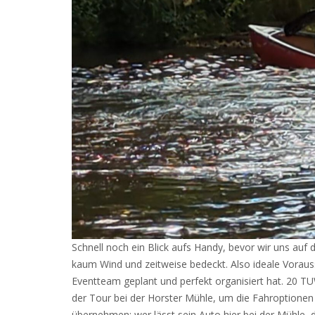
Schnell noch ein Blick aufs Handy, bevor wir uns au
kaum Wind und zeitweise bedeckt. Also ideale Vorau
Eventteam geplant und perfekt organisiert hat. 20 T
der Tour bei der Horster Mühle, um die Fahroptionen
übernehmen; wer lässt sein Auto hier bei der Mühle