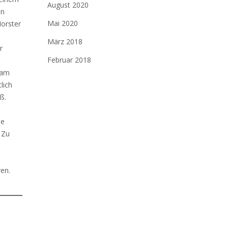
August 2020
en
Mai 2020
Horster
März 2018
r
Februar 2018
eam
lich
ß.
ie
 Zu
n
ren.