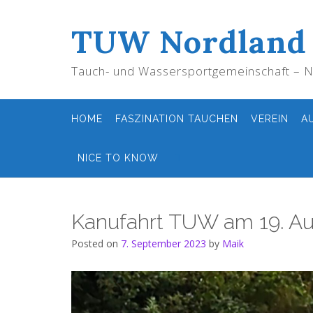
Skip
to
TUW Nordland
content
Tauch- und Wassersportgemeinschaft – No
HOME
FASZINATION TAUCHEN
VEREIN
A
NICE TO KNOW
Kanufahrt TUW am 19. A
Posted on
7. September 2023
by
Maik