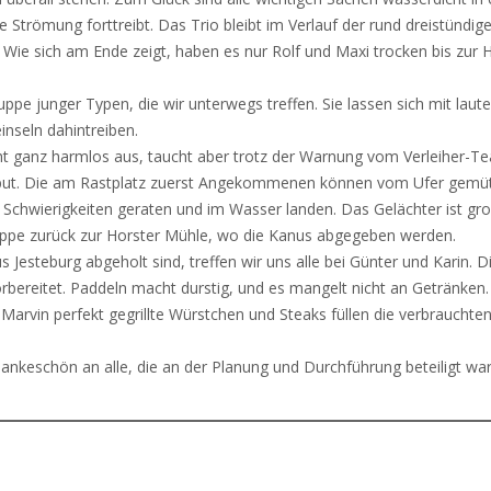
e Strömung forttreibt. Das Trio bleibt im Verlauf der rund dreistündig
t. Wie sich am Ende zeigt, haben es nur Rolf und Maxi trocken bis zur 
pe junger Typen, die wir unterwegs treffen. Sie lassen sich mit laute
inseln dahintreiben.
ieht ganz harmlos aus, taucht aber trotz der Warnung vom Verleiher-T
Tribut. Die am Rastplatz zuerst Angekommenen können vom Ufer gemüt
 Schwierigkeiten geraten und im Wasser landen. Das Gelächter ist gro
Etappe zurück zur Horster Mühle, wo die Kanus abgegeben werden.
esteburg abgeholt sind, treffen wir uns alle bei Günter und Karin. D
rbereitet. Paddeln macht durstig, und es mangelt nicht an Getränken.
n Marvin perfekt gegrillte Würstchen und Steaks füllen die verbrauchte
Dankeschön an alle, die an der Planung und Durchführung beteiligt wa