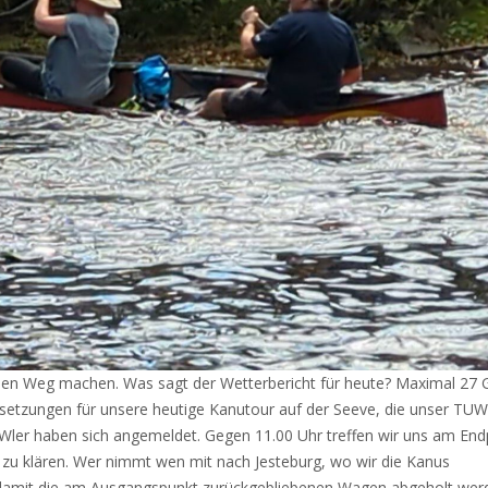
f den Weg machen. Was sagt der Wetterbericht für heute? Maximal 27 
ssetzungen für unsere heutige Kanutour auf der Seeve, die unser TUW
UWler haben sich angemeldet. Gegen 11.00 Uhr treffen wir uns am En
 zu klären. Wer nimmt wen mit nach Jesteburg, wo wir die Kanus
, damit die am Ausgangspunkt zurückgebliebenen Wagen abgeholt wer