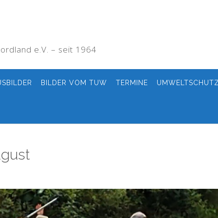
rdland e.V. – seit 1964
USBILDER
BILDER VOM TUW
TERMINE
UMWELTSCHUT
ugust