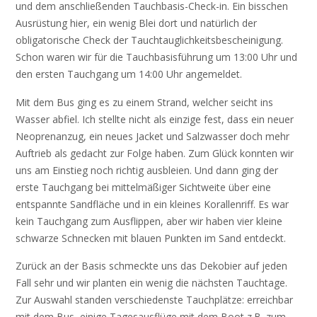
und dem anschließenden Tauchbasis-Check-in. Ein bisschen
Ausrüstung hier, ein wenig Blei dort und natürlich der
obligatorische Check der Tauchtauglichkeitsbescheinigung.
Schon waren wir für die Tauchbasisführung um 13:00 Uhr und
den ersten Tauchgang um 14:00 Uhr angemeldet.
Mit dem Bus ging es zu einem Strand, welcher seicht ins
Wasser abfiel. Ich stellte nicht als einzige fest, dass ein neuer
Neoprenanzug, ein neues Jacket und Salzwasser doch mehr
Auftrieb als gedacht zur Folge haben. Zum Glück konnten wir
uns am Einstieg noch richtig ausbleien. Und dann ging der
erste Tauchgang bei mittelmäßiger Sichtweite über eine
entspannte Sandfläche und in ein kleines Korallenriff. Es war
kein Tauchgang zum Ausflippen, aber wir haben vier kleine
schwarze Schnecken mit blauen Punkten im Sand entdeckt.
Zurück an der Basis schmeckte uns das Dekobier auf jeden
Fall sehr und wir planten ein wenig die nächsten Tauchtage.
Zur Auswahl standen verschiedenste Tauchplätze: erreichbar
mit dem Bus, einige Tagesausflüge mit dem Boot z.B. zum